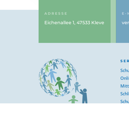
ADRESSE
E-
Eichenallee 1, 47533 Kleve
ve
SE
Sch
Onl
Mit
Schl
Schu
Bes