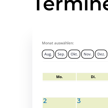
Termin
Monat auswählen:
Aug.
Sep.
Okt.
Nov.
Dez.
Mo.
Di.
2
3