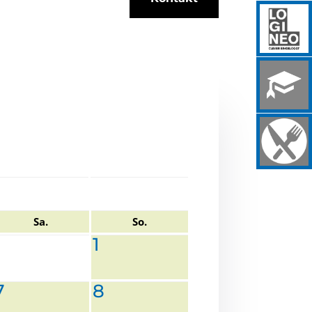
Sa.
So.
1
7
8