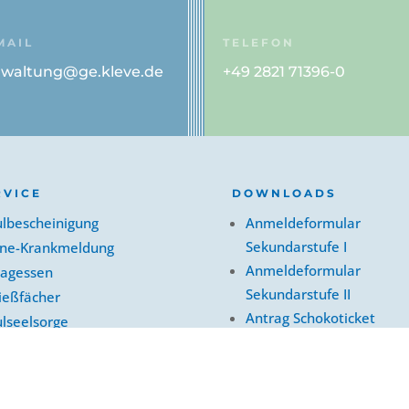
MAIL
TELEFON
rwaltung@ge.kleve.de
+49 2821 71396-0
RVICE
DOWNLOADS
ulbescheinigung
Anmeldeformular
Sekundarstufe I
ine-Krankmeldung
Anmeldeformular
tagessen
Sekundarstufe II
ießfächer
Antrag Schokoticket
lseelsorge
Info Schokoticket
chwerdemanagement
AGB WebMenü
Busfahrpläne