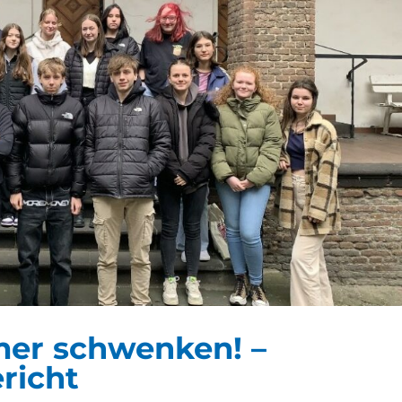
er schwenken! –
richt