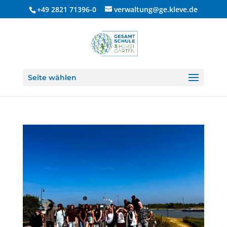
+49 2821 71396-0
verwaltung@ge.kleve.de
Seite wählen