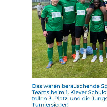
Das waren berauschende Spie
Teams beim 1. Klever Schulc
tollen 3. Platz, und die Ju
Turniersieger!