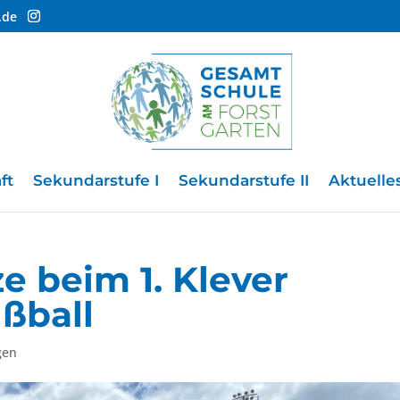
.de
ft
Sekundarstufe I
Sekundarstufe II
Aktuelle
e beim 1. Klever
ßball
gen