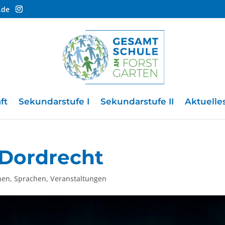
.de
ft
Sekundarstufe I
Sekundarstufe II
Aktuelle
 Dordrecht
nen
,
Sprachen
,
Veranstaltungen