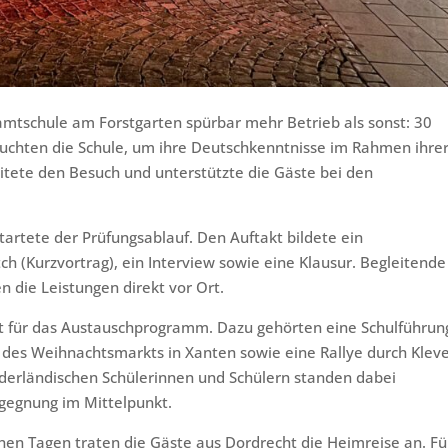
mtschule am Forstgarten spürbar mehr Betrieb als sonst: 30
suchten die Schule, um ihre Deutschkenntnisse im Rahmen ihre
itete den Besuch und unterstützte die Gäste bei den
artete der Prüfungsablauf. Den Auftakt bildete ein
ch (Kurzvortrag), ein Interview sowie eine Klausur. Begleitende
 die Leistungen direkt vor Ort.
t für das Austauschprogramm. Dazu gehörten eine Schulführun
s Weihnachtsmarkts in Xanten sowie eine Rallye durch Kleve
erländischen Schülerinnen und Schülern standen dabei
egnung im Mittelpunkt.
enen Tagen traten die Gäste aus Dordrecht die Heimreise an. Fü