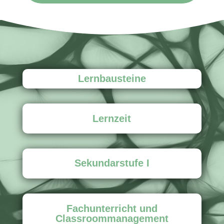
Lernbausteine
Lernzeit
Sekundarstufe I
Fachunterricht und
Classroommanagement