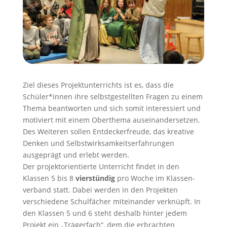
Ziel dieses Projekt­unterrichts ist es, dass die
Schüler*innen ihre selbstgestellten Fragen zu einem
Thema beantworten und sich somit interessiert und
motiviert mit einem Ober­thema auseinander­setzen.
Des Weiteren sollen Entdecker­freude, das kreative
Denken und Selbst­wirksam­keit­serfahrungen
ausgeprägt und erlebt werden.
Der projekt­orientierte Unterricht findet in den
Klassen 5 bis 8
vierstündig
pro Woche im Klassen­
verband statt. Dabei werden in den Projekten
verschiedene Schul­fächer miteinander verknüpft. In
den Klassen 5 und 6 steht deshalb hinter jedem
Projekt ein „Trägerfach“, dem die erbrachten