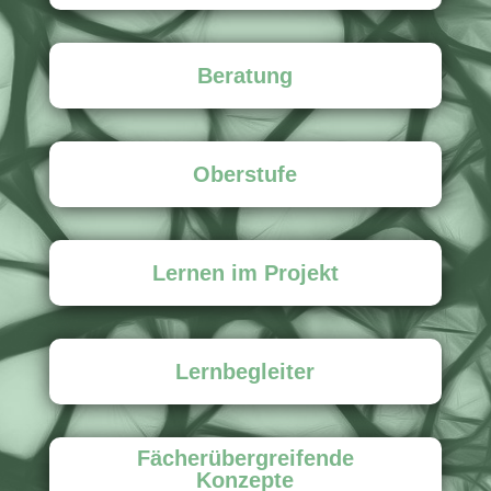
Beratung
Oberstufe
Lernen im Projekt
Lernbegleiter
Fächerübergreifende
Konzepte