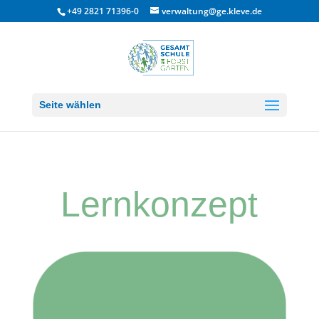
+49 2821 71396-0
verwaltung@ge.kleve.de
Seite wählen
Lern­konzept